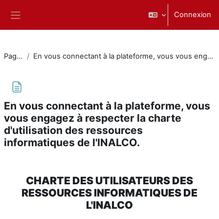
Passer au contenu principal
Connexion
Panneau latéral
Pages du site
En vous connectant à la plateforme, vous vous engagez à respecter la charte d'utilisation des ressources informatiques de l'INALCO.
En vous connectant à la plateforme, vous
vous engagez à respecter la charte
d'utilisation des ressources
informatiques de l'INALCO.
Conditions d’achèvement
CHARTE DES UTILISATEURS DES
RESSOURCES INFORMATIQUES DE
L'INALCO